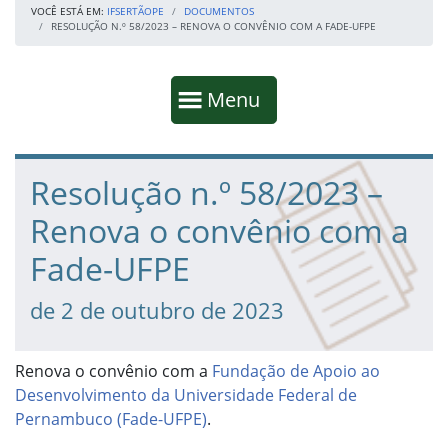
VOCÊ ESTÁ EM:
IFSERTÃOPE
DOCUMENTOS
RESOLUÇÃO N.º 58/2023 – RENOVA O CONVÊNIO COM A FADE-UFPE
Início da navegação
Mostrar
Menu
Fim da navegação
Início do conteúdo
Resolução n.º 58/2023 –
Renova o convênio com a
Fade-UFPE
de 2 de outubro de 2023
Renova o convênio com a
Fundação de Apoio ao
Desenvolvimento da Universidade Federal de
Pernambuco (Fade-UFPE)
.