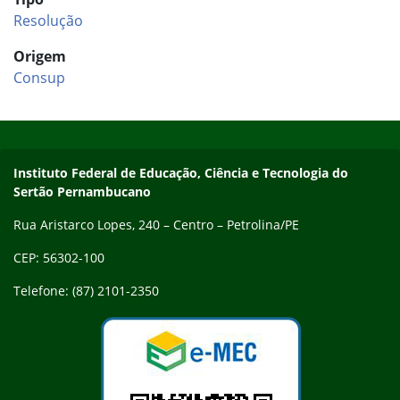
Resolução
Origem
Consup
Início do rodapé
Fim do conteúdo
Endereço
Instituto Federal de Educação, Ciência e Tecnologia do
Sertão Pernambucano
Rua Aristarco Lopes, 240 – Centro – Petrolina/PE
CEP: 56302-100
Telefone: (87) 2101-2350