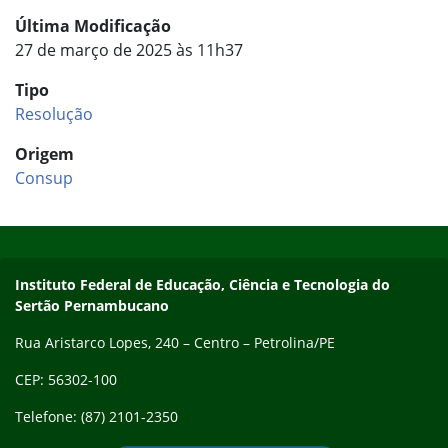
Última Modificação
27 de março de 2025 às 11h37
Tipo
Resolução
Origem
Consup
Início do rodapé
Fim do conteúdo
Endereço
Instituto Federal de Educação, Ciência e Tecnologia do
Sertão Pernambucano
Rua Aristarco Lopes, 240 – Centro – Petrolina/PE
CEP: 56302-100
Telefone: (87) 2101-2350