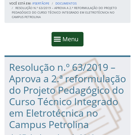
VOCÊ ESTÁ EM:
IFSERTÃOPE
DOCUMENTOS
RESOLUÇÃO N.º 63/2019 – APROVA A 2.ª REFORMULAÇÃO DO PROJETO
PEDAGÓGICO DO CURSO TÉCNICO INTEGRADO EM ELETROTÉCNICA NO
CAMPUS PETROLINA
Início da navegação
Mostrar
Menu
Fim da navegação
Início do conteúdo
Resolução n.º 63/2019 –
Aprova a 2.ª reformulação
do Projeto Pedagógico do
Curso Técnico Integrado
em Eletrotécnica no
Campus Petrolina