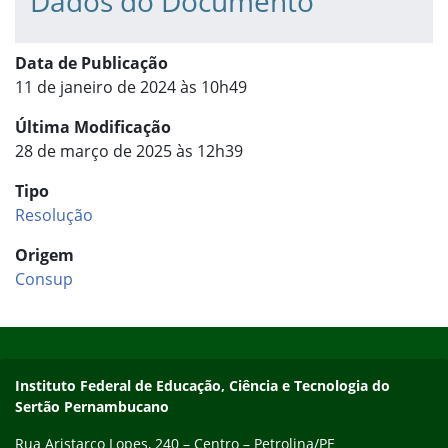
Dados do Documento
Data de Publicação
11 de janeiro de 2024 às 10h49
Última Modificação
28 de março de 2025 às 12h39
Tipo
Resolução
Origem
Consup
Início do rodapé
Fim do conteúdo
Endereço
Instituto Federal de Educação, Ciência e Tecnologia do
Sertão Pernambucano
Rua Aristarco Lopes, 240 – Centro – Petrolina/PE