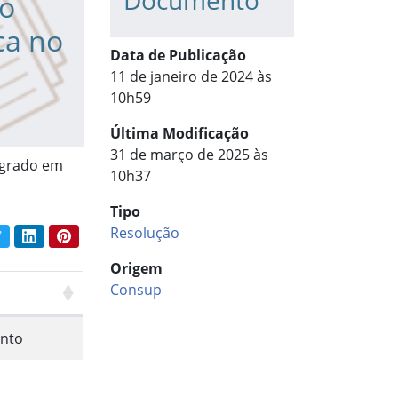
Documento
do
ca no
Data de Publicação
11 de janeiro de 2024 às
10h59
Última Modificação
31 de março de 2025 às
egrado em
10h37
Tipo
Resolução
book
Twitter
LinkedIn
Pinterest
har conteúdo:
Origem
Consup
nto