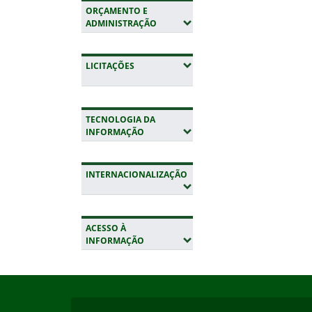
ORÇAMENTO E
(EXPANDIR SUBMENUS)
ADMINISTRAÇÃO
(EXPANDIR SUBMENUS)
LICITAÇÕES
TECNOLOGIA DA
(EXPANDIR SUBMENUS)
INFORMAÇÃO
INTERNACIONALIZAÇÃO
(EXPANDIR SUBMENUS)
ACESSO À
(EXPANDIR SUBMENUS)
INFORMAÇÃO
Início do rodapé
Fim da navegação