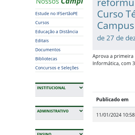
reformu
Curso Té
Estude no IFSertãoPE
Campus 
Cursos
Educação a Distância
de 27 de de
Editais
Documentos
Aprova a primeira
Bibliotecas
Informática, com 3
Concursos e Seleções
(EXPANDIR SUBMENUS)
INSTITUCIONAL
Publicado em
(EXPANDIR SUBMENUS)
ADMINISTRATIVO
11/01/2024 10:58
Fim do conteúdo
(EXPANDIR SUBMENUS)
ENSINO