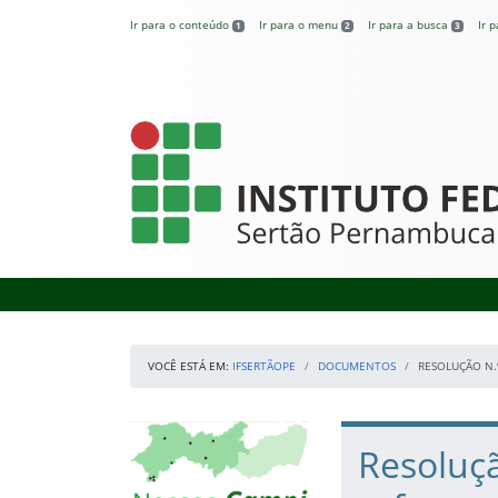
Pular para o conteúdo
Ir para o conteúdo
Ir para o menu
Ir para a busca
Ir 
1
2
3
IFSertãoPE
VOCÊ ESTÁ EM:
IFSERTÃOPE
DOCUMENTOS
RESOLUÇÃO N.
Início da navegação
Mapa Campi
Início do conteúdo
Resoluçã