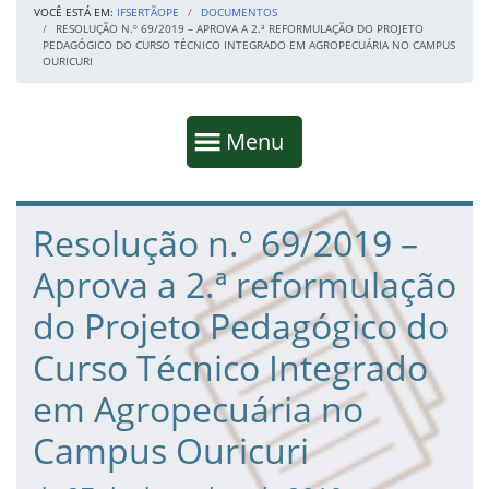
VOCÊ ESTÁ EM:
IFSERTÃOPE
DOCUMENTOS
RESOLUÇÃO N.º 69/2019 – APROVA A 2.ª REFORMULAÇÃO DO PROJETO
PEDAGÓGICO DO CURSO TÉCNICO INTEGRADO EM AGROPECUÁRIA NO CAMPUS
OURICURI
Início da navegação
Mostrar
Menu
Fim da navegação
Início do conteúdo
Resolução n.º 69/2019 –
Aprova a 2.ª reformulação
do Projeto Pedagógico do
Curso Técnico Integrado
em Agropecuária no
Campus Ouricuri