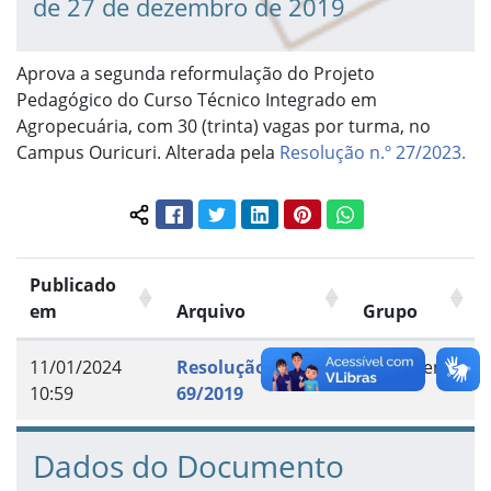
de 27 de dezembro de 2019
Aprova a segunda reformulação do Projeto
Pedagógico do Curso Técnico Integrado em
Agropecuária, com 30 (trinta) vagas por turma, no
Campus Ouricuri. Alterada pela
Resolução n.º 27/2023.
Facebook
Twitter
LinkedIn
Pinterest
WhatsApp
Compartilhar conteúdo:
Publicado
em
Arquivo
Grupo
11/01/2024
Resolução n.º
Documento
10:59
69/2019
Dados do Documento