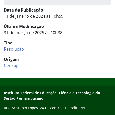
Data de Publicação
11 de janeiro de 2024 às 10h59
Última Modificação
31 de março de 2025 às 10h38
Tipo
Resolução
Origem
Consup
Início do rodapé
Fim do conteúdo
Endereço
Instituto Federal de Educação, Ciência e Tecnologia do
Sertão Pernambucano
Rua Aristarco Lopes, 240 – Centro – Petrolina/PE