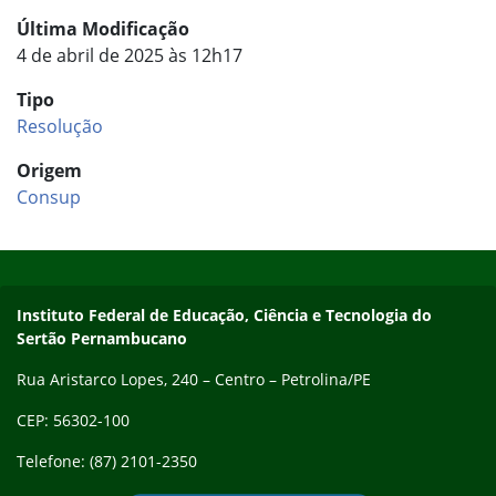
Última Modificação
4 de abril de 2025 às 12h17
Tipo
Resolução
Origem
Consup
Início do rodapé
Fim do conteúdo
Endereço
Instituto Federal de Educação, Ciência e Tecnologia do
Sertão Pernambucano
Rua Aristarco Lopes, 240 – Centro – Petrolina/PE
CEP: 56302-100
Telefone: (87) 2101-2350