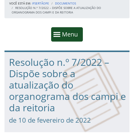
VOCÊ ESTÁ EM:
IFSERTÃOPE
DOCUMENTOS
RESOLUÇÃO N.º 7/2022 – DISPÕE SOBRE A ATUALIZAÇÃO DO
ORGANOGRAMA DOS CAMPI E DA REITORIA
Início da navegação
Mostrar
Menu
Fim da navegação
Início do conteúdo
Resolução n.º 7/2022 –
Dispõe sobre a
atualização do
organograma dos campi e
da reitoria
de 10 de fevereiro de 2022