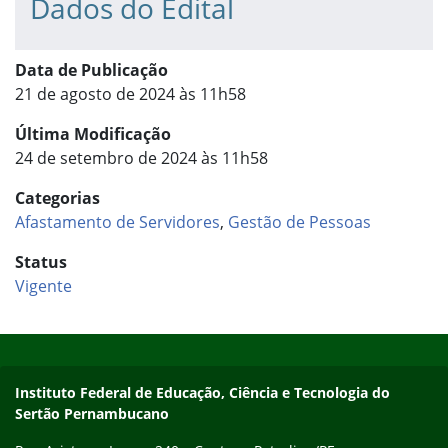
Dados do Edital
Data de Publicação
21 de agosto de 2024 às 11h58
Última Modificação
24 de setembro de 2024 às 11h58
Categorias
Afastamento de Servidores
,
Gestão de Pessoas
Status
Vigente
Início do rodapé
Fim do conteúdo
Endereço
Instituto Federal de Educação, Ciência e Tecnologia do
Sertão Pernambucano