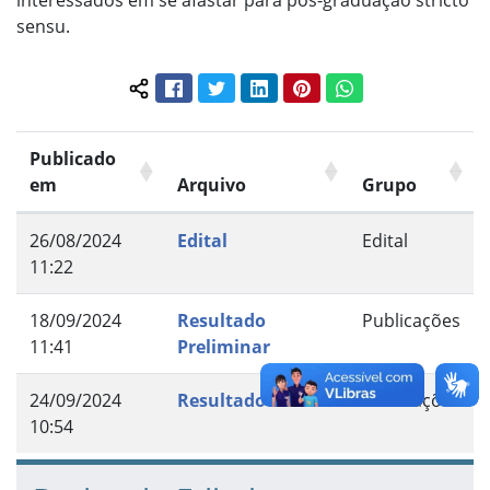
interessados em se afastar para pós-graduação stricto
sensu.
Facebook
Twitter
LinkedIn
Pinterest
WhatsApp
Compartilhar conteúdo:
Publicado
em
Arquivo
Grupo
26/08/2024
Edital
Edital
11:22
18/09/2024
Resultado
Publicações
11:41
Preliminar
24/09/2024
Resultado Final
Publicações
10:54