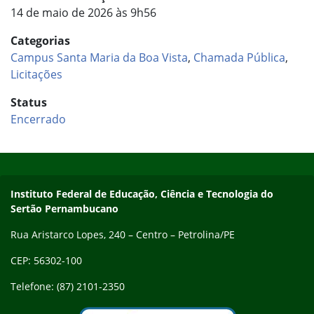
14 de maio de 2026 às 9h56
Categorias
Campus Santa Maria da Boa Vista
,
Chamada Pública
,
Licitações
Status
Encerrado
Início do rodapé
Fim do conteúdo
Endereço
Instituto Federal de Educação, Ciência e Tecnologia do
Sertão Pernambucano
Rua Aristarco Lopes, 240 – Centro – Petrolina/PE
CEP: 56302-100
Telefone: (87) 2101-2350