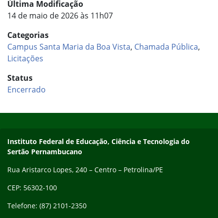
Última Modificação
14 de maio de 2026 às 11h07
Categorias
Campus Santa Maria da Boa Vista
,
Chamada Pública
,
Licitações
Status
Encerrado
Início do rodapé
Fim do conteúdo
Endereço
Instituto Federal de Educação, Ciência e Tecnologia do
Sertão Pernambucano
Rua Aristarco Lopes, 240 – Centro – Petrolina/PE
CEP: 56302-100
Telefone: (87) 2101-2350