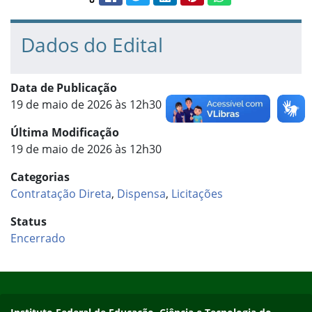
Compartilhar conteúdo:
Dados do Edital
Data de Publicação
19 de maio de 2026 às 12h30
Última Modificação
19 de maio de 2026 às 12h30
Categorias
Contratação Direta
,
Dispensa
,
Licitações
Status
Encerrado
Início do rodapé
Fim do conteúdo
Endereço