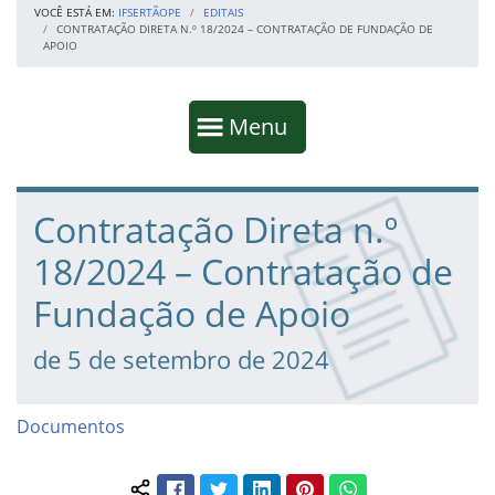
VOCÊ ESTÁ EM:
IFSERTÃOPE
EDITAIS
CONTRATAÇÃO DIRETA N.º 18/2024 – CONTRATAÇÃO DE FUNDAÇÃO DE
APOIO
Início da navegação
Mostrar
Menu
Fim da navegação
Início do conteúdo
Contratação Direta n.º
18/2024 – Contratação de
Fundação de Apoio
de 5 de setembro de 2024
Documentos
Facebook
Twitter
LinkedIn
Pinterest
WhatsApp