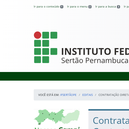
Pular para o conteúdo
Ir para o conteúdo
Ir para o menu
Ir para a busca
Ir 
1
2
3
IFSertãoPE
VOCÊ ESTÁ EM:
IFSERTÃOPE
EDITAIS
CONTRATAÇÃO DIRETA
Início da navegação
Mapa Campi
Início do conteúdo
Contrata