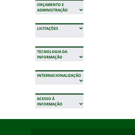
ORÇAMENTO E
(EXPANDIR SUBMENUS)
ADMINISTRAÇÃO
(EXPANDIR SUBMENUS)
LICITAÇÕES
TECNOLOGIA DA
(EXPANDIR SUBMENUS)
INFORMAÇÃO
INTERNACIONALIZAÇÃO
(EXPANDIR SUBMENUS)
ACESSO À
(EXPANDIR SUBMENUS)
INFORMAÇÃO
Início do rodapé
Fim da navegação