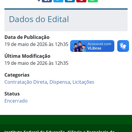
Compartilhar conteúdo:
Dados do Edital
Data de Publicação
19 de maio de 2026 às 12h35
Última Modificação
19 de maio de 2026 às 12h35
Categorias
Contratação Direta
,
Dispensa
,
Licitações
Status
Encerrado
Início do rodapé
Fim do conteúdo
Endereço