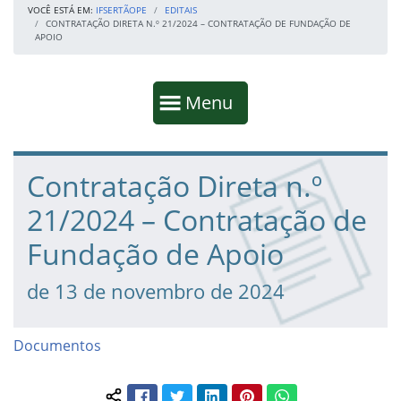
VOCÊ ESTÁ EM:
IFSERTÃOPE
EDITAIS
CONTRATAÇÃO DIRETA N.º 21/2024 – CONTRATAÇÃO DE FUNDAÇÃO DE
APOIO
Início da navegação
Mostrar
Menu
Fim da navegação
Início do conteúdo
Contratação Direta n.º
21/2024 – Contratação de
Fundação de Apoio
de 13 de novembro de 2024
Documentos
Facebook
Twitter
LinkedIn
Pinterest
WhatsApp