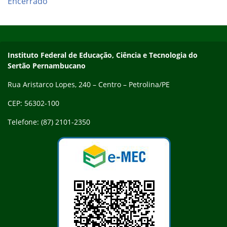
Encerrado
Início do rodapé
Fim do conteúdo
Endereço
Instituto Federal de Educação, Ciência e Tecnologia do
Sertão Pernambucano
Rua Aristarco Lopes, 240 – Centro – Petrolina/PE
CEP: 56302-100
Telefone: (87) 2101-2350