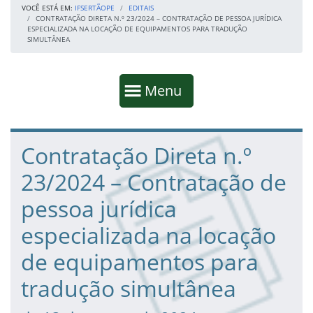
VOCÊ ESTÁ EM:
IFSERTÃOPE
EDITAIS
CONTRATAÇÃO DIRETA N.º 23/2024 – CONTRATAÇÃO DE PESSOA JURÍDICA
ESPECIALIZADA NA LOCAÇÃO DE EQUIPAMENTOS PARA TRADUÇÃO
SIMULTÂNEA
Início da navegação
Mostrar
Menu
Fim da navegação
Início do conteúdo
Contratação Direta n.º
23/2024 – Contratação de
pessoa jurídica
especializada na locação
de equipamentos para
tradução simultânea