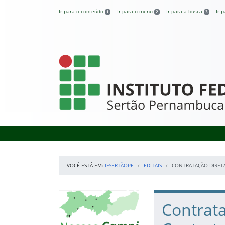
Pular para o conteúdo
Ir para o conteúdo
Ir para o menu
Ir para a busca
Ir 
1
2
3
IFSertãoPE
VOCÊ ESTÁ EM:
IFSERTÃOPE
EDITAIS
CONTRATAÇÃO DIRETA
Início da navegação
Mapa Campi
Início do conteúdo
Contrata