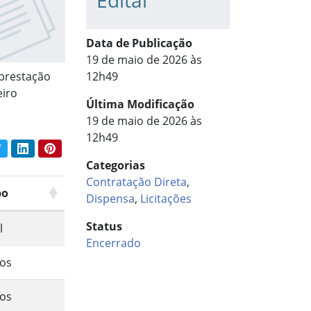
Edital
Data de Publicação
19 de maio de 2026 às
 prestação
12h49
eiro
Última Modificação
19 de maio de 2026 às
12h49
book
Twitter
LinkedIn
Pinterest
har conteúdo:
Categorias
Contratação Direta
,
po
Dispensa
,
Licitações
Status
l
Encerrado
os
os