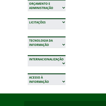
ORÇAMENTO E
(EXPANDIR SUBMENUS)
ADMINISTRAÇÃO
(EXPANDIR SUBMENUS)
LICITAÇÕES
TECNOLOGIA DA
(EXPANDIR SUBMENUS)
INFORMAÇÃO
INTERNACIONALIZAÇÃO
(EXPANDIR SUBMENUS)
ACESSO À
(EXPANDIR SUBMENUS)
INFORMAÇÃO
Início do rodapé
Fim da navegação