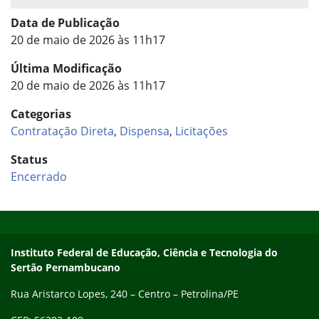
Data de Publicação
20 de maio de 2026 às 11h17
Última Modificação
20 de maio de 2026 às 11h17
Categorias
Contratação Direta
,
Dispensa
,
Licitações
Status
Encerrado
Início do rodapé
Fim do conteúdo
Endereço
Instituto Federal de Educação, Ciência e Tecnologia do
Sertão Pernambucano
Rua Aristarco Lopes, 240 – Centro – Petrolina/PE