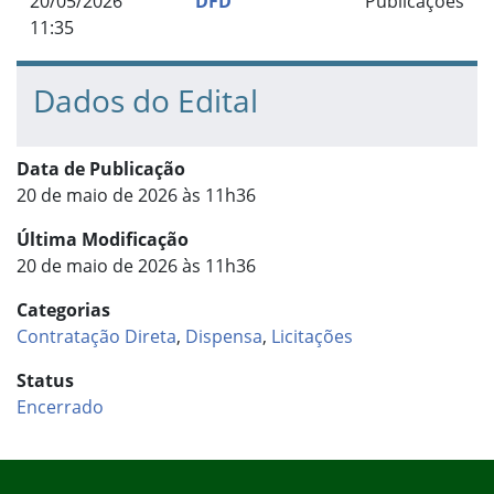
20/05/2026
DFD
Publicações
11:35
Dados do Edital
Data de Publicação
20 de maio de 2026 às 11h36
Última Modificação
20 de maio de 2026 às 11h36
Categorias
Contratação Direta
,
Dispensa
,
Licitações
Status
Encerrado
Início do rodapé
Fim do conteúdo