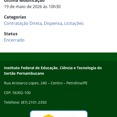
Última Modificação
19 de maio de 2026 às 10h30
Categorias
Contratação Direta
,
Dispensa
,
Licitações
Status
Encerrado
Início do rodapé
Fim do conteúdo
Endereço
Instituto Federal de Educação, Ciência e Tecnologia do
Sertão Pernambucano
Rua Aristarco Lopes, 240 – Centro – Petrolina/PE
CEP: 56302-100
Telefone: (87) 2101-2350