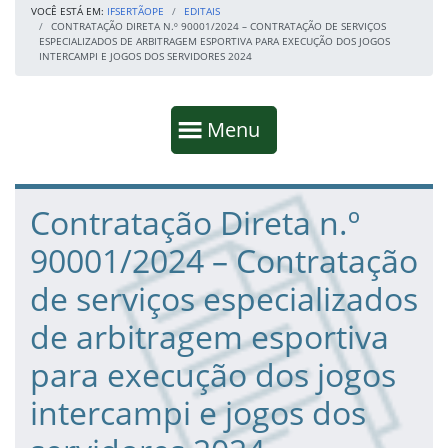
VOCÊ ESTÁ EM:
IFSERTÃOPE
EDITAIS
CONTRATAÇÃO DIRETA N.º 90001/2024 – CONTRATAÇÃO DE SERVIÇOS
ESPECIALIZADOS DE ARBITRAGEM ESPORTIVA PARA EXECUÇÃO DOS JOGOS
INTERCAMPI E JOGOS DOS SERVIDORES 2024
Início da navegação
Mostrar
Menu
Fim da navegação
Início do conteúdo
Contratação Direta n.º
90001/2024 – Contratação
de serviços especializados
de arbitragem esportiva
para execução dos jogos
intercampi e jogos dos