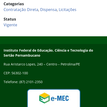
Categorias
Contratação Direta
,
Dispensa
,
Licitações
Status
Vigente
Início do rodapé
Fim do conteúdo
Endereço
Instituto Federal de Educação, Ciência e Tecnologia do
Sertão Pernambucano
Rua Aristarco Lopes, 240 – Centro – Petrolina/PE
CEP: 56302-100
Telefone: (87) 2101-2350