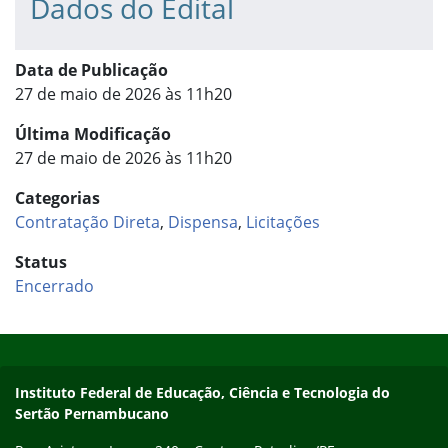
Dados do Edital
Data de Publicação
27 de maio de 2026 às 11h20
Última Modificação
27 de maio de 2026 às 11h20
Categorias
Contratação Direta
,
Dispensa
,
Licitações
Status
Encerrado
Início do rodapé
Fim do conteúdo
Endereço
Instituto Federal de Educação, Ciência e Tecnologia do
Sertão Pernambucano