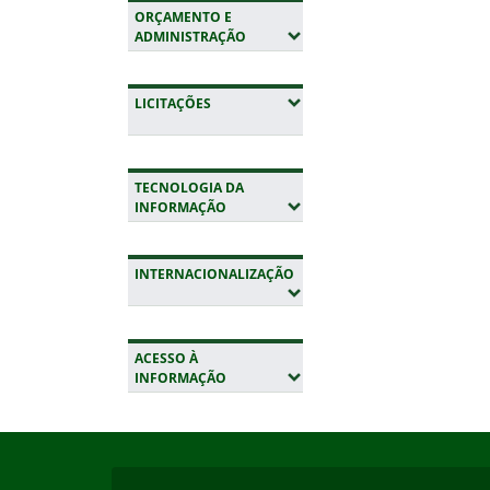
ORÇAMENTO E
(EXPANDIR SUBMENUS)
ADMINISTRAÇÃO
(EXPANDIR SUBMENUS)
LICITAÇÕES
TECNOLOGIA DA
(EXPANDIR SUBMENUS)
INFORMAÇÃO
INTERNACIONALIZAÇÃO
(EXPANDIR SUBMENUS)
ACESSO À
(EXPANDIR SUBMENUS)
INFORMAÇÃO
Início do rodapé
Fim da navegação