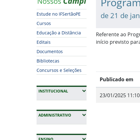
Program
de 21 de ja
Estude no IFSertãoPE
Cursos
Educação a Distância
Referente ao Pro
início previsto par
Editais
Documentos
Bibliotecas
Concursos e Seleções
Publicado em
(EXPANDIR SUBMENUS)
INSTITUCIONAL
23/01/2025 11:10
Fim do conteúdo
(EXPANDIR SUBMENUS)
ADMINISTRATIVO
(EXPANDIR SUBMENUS)
ENSINO