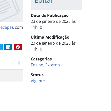
Edital
Data de Publicação
23 de janeiro de 2025 às
Facape)
, com
11h10
Última Modificação
23 de janeiro de 2025 às
book
Twitter
LinkedIn
Pinterest
11h10
har conteúdo:
Categorias
Ensino
,
Externo
Status
Vigente