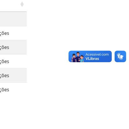
ações
ações
ções
ções
ções