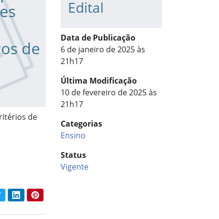
Edital
es
Data de Publicação
cos de
6 de janeiro de 2025 às
21h17
Última Modificação
10 de fevereiro de 2025 às
21h17
itérios de
Categorias
Ensino
Status
Vigente
book
Twitter
LinkedIn
Pinterest
har conteúdo: