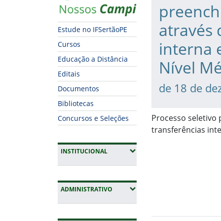
preench
através 
Estude no IFSertãoPE
interna 
Cursos
Educação a Distância
Nível M
Editais
de 18 de de
Documentos
Bibliotecas
Processo seletivo
Concursos e Seleções
transferências int
(EXPANDIR SUBMENUS)
INSTITUCIONAL
(EXPANDIR SUBMENUS)
ADMINISTRATIVO