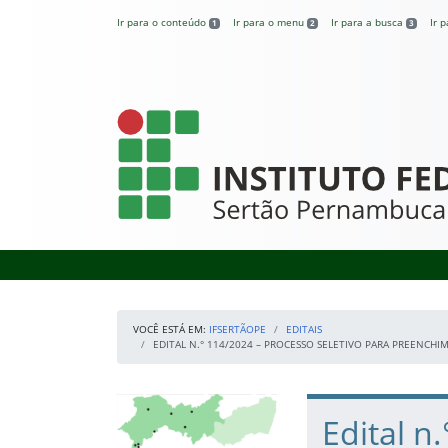
Pular para o conteúdo
Ir para o conteúdo
Ir para o menu
Ir para a busca
Ir 
1
2
3
IFSertãoPE
VOCÊ ESTÁ EM:
IFSERTÃOPE
EDITAIS
EDITAL N.° 114/2024 – PROCESSO SELETIVO PARA PREENCH
Início da navegação
Mapa Campi
Início do conteúdo
Edital n