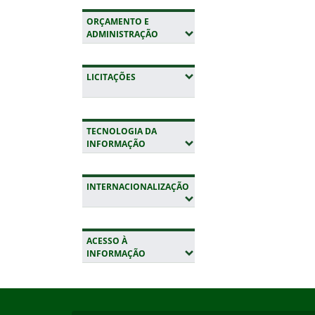
ORÇAMENTO E
(EXPANDIR SUBMENUS)
ADMINISTRAÇÃO
(EXPANDIR SUBMENUS)
LICITAÇÕES
TECNOLOGIA DA
(EXPANDIR SUBMENUS)
INFORMAÇÃO
INTERNACIONALIZAÇÃO
(EXPANDIR SUBMENUS)
ACESSO À
(EXPANDIR SUBMENUS)
INFORMAÇÃO
Início do rodapé
Fim da navegação