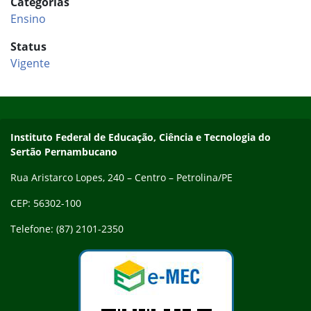
Categorias
Ensino
Status
Vigente
Início do rodapé
Fim do conteúdo
Endereço
Instituto Federal de Educação, Ciência e Tecnologia do
Sertão Pernambucano
Rua Aristarco Lopes, 240 – Centro – Petrolina/PE
CEP: 56302-100
Telefone: (87) 2101-2350