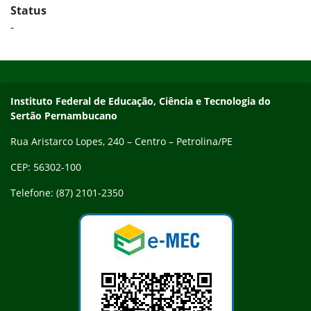
Status
-
Início do rodapé
Fim do conteúdo
Endereço
Instituto Federal de Educação, Ciência e Tecnologia do
Sertão Pernambucano
Rua Aristarco Lopes, 240 – Centro – Petrolina/PE
CEP: 56302-100
Telefone: (87) 2101-2350