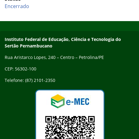
Encerrado
Início do rodapé
Fim do conteúdo
Endereço
Instituto Federal de Educação, Ciência e Tecnologia do
Sertão Pernambucano
Rua Aristarco Lopes, 240 – Centro – Petrolina/PE
CEP: 56302-100
Telefone: (87) 2101-2350