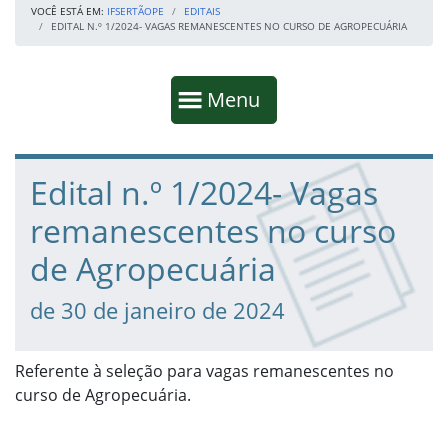
VOCÊ ESTÁ EM:
IFSERTÃOPE
EDITAIS
EDITAL N.º 1/2024- VAGAS REMANESCENTES NO CURSO DE AGROPECUÁRIA
Início da navegação
Mostrar
Menu
Fim da navegação
Início do conteúdo
Edital n.º 1/2024- Vagas
remanescentes no curso
de Agropecuária
de 30 de janeiro de 2024
Referente à seleção para vagas remanescentes no
curso de Agropecuária.