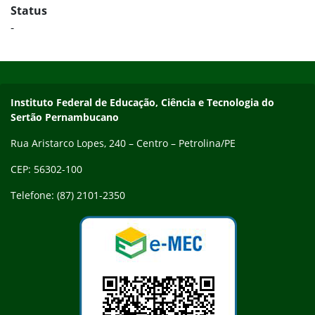
Status
-
Início do rodapé
Fim do conteúdo
Endereço
Instituto Federal de Educação, Ciência e Tecnologia do
Sertão Pernambucano
Rua Aristarco Lopes, 240 – Centro – Petrolina/PE
CEP: 56302-100
Telefone: (87) 2101-2350