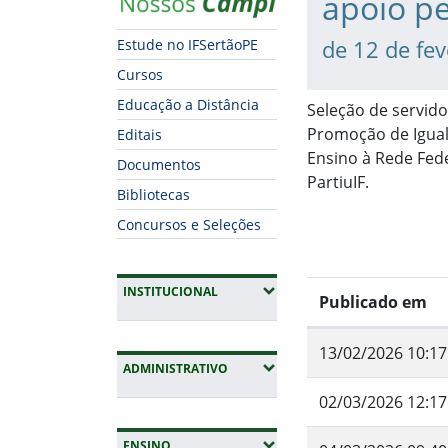
apoio p
de 12 de fe
Estude no IFSertãoPE
Cursos
Educação a Distância
Seleção de servid
Promoção de Igual
Editais
Ensino à Rede Fede
Documentos
PartiuIF.
Bibliotecas
Concursos e Seleções
(EXPANDIR SUBMENUS)
INSTITUCIONAL
Publicado em
13/02/2026 10:17
(EXPANDIR SUBMENUS)
ADMINISTRATIVO
02/03/2026 12:17
(EXPANDIR SUBMENUS)
ENSINO