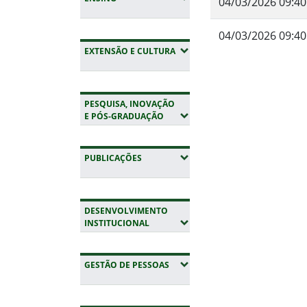
04/03/2026 09:40
04/03/2026 09:40
(EXPANDIR SUBMENUS)
EXTENSÃO E CULTURA
Fim do conteúdo
PESQUISA, INOVAÇÃO
(EXPANDIR SUBMENUS)
E PÓS-GRADUAÇÃO
(EXPANDIR SUBMENUS)
PUBLICAÇÕES
DESENVOLVIMENTO
(EXPANDIR SUBMENUS)
INSTITUCIONAL
(EXPANDIR SUBMENUS)
GESTÃO DE PESSOAS