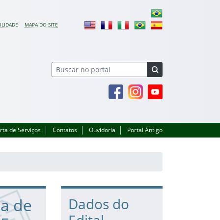
ILIDADE
MAPA DO SITE
Facebook
Instagram
Youtube
rta de Serviços
Contatos
Ouvidoria
Portal Antigo
da de
Dados do