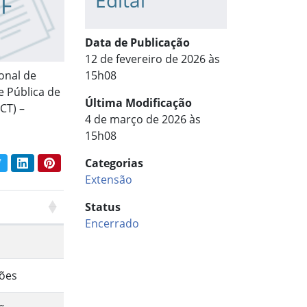
Edital
IF
Data de Publicação
12 de fevereiro de 2026 às
onal de
15h08
 Pública de
Última Modificação
CT) –
4 de março de 2026 às
15h08
book
Twitter
LinkedIn
Pinterest
Categorias
har conteúdo:
Extensão
Status
Encerrado
ções