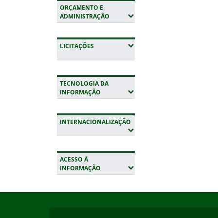
ORÇAMENTO E
(EXPANDIR SUBMENUS)
ADMINISTRAÇÃO
(EXPANDIR SUBMENUS)
LICITAÇÕES
TECNOLOGIA DA
(EXPANDIR SUBMENUS)
INFORMAÇÃO
INTERNACIONALIZAÇÃO
(EXPANDIR SUBMENUS)
ACESSO À
(EXPANDIR SUBMENUS)
INFORMAÇÃO
Início do rodapé
Fim da navegação