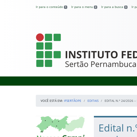
Pular para o conteúdo
Ir para o conteúdo
Ir para o menu
Ir para a busca
Ir 
1
2
3
IFSertãoPE
VOCÊ ESTÁ EM:
IFSERTÃOPE
EDITAIS
EDITAL N.º 24/2026 
Início da navegação
Mapa Campi
Início do conteúdo
Edital n