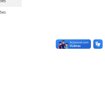
ções
ções