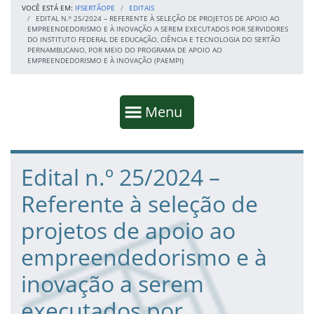
VOCÊ ESTÁ EM:
IFSERTÃOPE
EDITAIS
EDITAL N.º 25/2024 – REFERENTE À SELEÇÃO DE PROJETOS DE APOIO AO
EMPREENDEDORISMO E À INOVAÇÃO A SEREM EXECUTADOS POR SERVIDORES
DO INSTITUTO FEDERAL DE EDUCAÇÃO, CIÊNCIA E TECNOLOGIA DO SERTÃO
PERNAMBUCANO, POR MEIO DO PROGRAMA DE APOIO AO
EMPREENDEDORISMO E À INOVAÇÃO (PAEMPI)
Início da navegação
Mostrar
Menu
Fim da navegação
Início do conteúdo
Edital n.º 25/2024 –
Referente à seleção de
projetos de apoio ao
empreendedorismo e à
inovação a serem
executados por