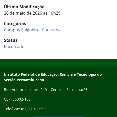
Última Modificação
20 de maio de 2026 às 10h29
Categorias
Campus Salgueiro
,
Concurso
Status
Encerrado
Início do rodapé
Fim do conteúdo
Endereço
Instituto Federal de Educação, Ciência e Tecnologia do
Sertão Pernambucano
Rua Aristarco Lopes, 240 – Centro – Petrolina/PE
CEP: 56302-100
Telefone: (87) 2101-2350