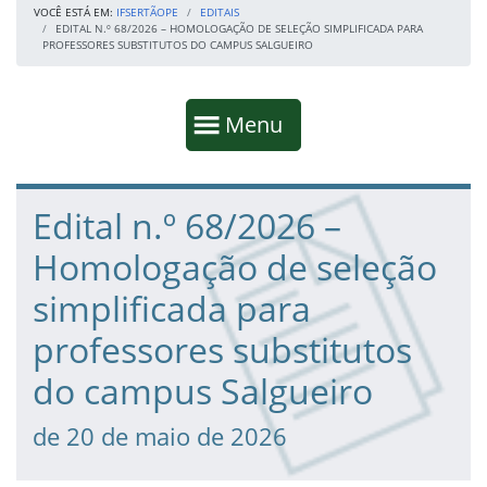
VOCÊ ESTÁ EM:
IFSERTÃOPE
EDITAIS
EDITAL N.º 68/2026 – HOMOLOGAÇÃO DE SELEÇÃO SIMPLIFICADA PARA
PROFESSORES SUBSTITUTOS DO CAMPUS SALGUEIRO
Início da navegação
Mostrar
Menu
Fim da navegação
Início do conteúdo
Edital n.º 68/2026 –
Homologação de seleção
simplificada para
professores substitutos
do campus Salgueiro
de 20 de maio de 2026