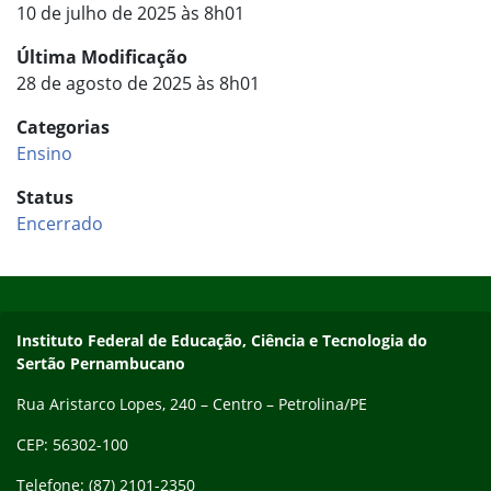
10 de julho de 2025 às 8h01
Última Modificação
28 de agosto de 2025 às 8h01
Categorias
Ensino
Status
Encerrado
Início do rodapé
Fim do conteúdo
Endereço
Instituto Federal de Educação, Ciência e Tecnologia do
Sertão Pernambucano
Rua Aristarco Lopes, 240 – Centro – Petrolina/PE
CEP: 56302-100
Telefone: (87) 2101-2350