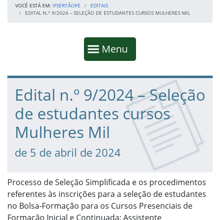
VOCÊ ESTÁ EM:
IFSERTÃOPE
EDITAIS
EDITAL N.º 9/2024 – SELEÇÃO DE ESTUDANTES CURSOS MULHERES MIL
Início da navegação
Mostrar
Menu
Fim da navegação
Início do conteúdo
Edital n.º 9/2024 – Seleção
de estudantes cursos
Mulheres Mil
de 5 de abril de 2024
Processo de Seleção Simplificada e os procedimentos
referentes às inscrições para a seleção de estudantes
no Bolsa-Formação para os Cursos Presenciais de
Formação Inicial e Continuada: Assistente