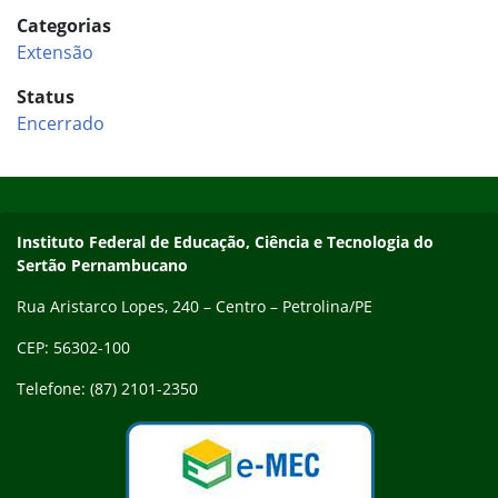
Categorias
Extensão
Status
Encerrado
Início do rodapé
Fim do conteúdo
Endereço
Instituto Federal de Educação, Ciência e Tecnologia do
Sertão Pernambucano
Rua Aristarco Lopes, 240 – Centro – Petrolina/PE
CEP: 56302-100
Telefone: (87) 2101-2350