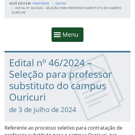
VOCÊ ESTÁ EM:
IFSERTÃOPE
EDITAIS
EDITAL Nº 46/2024 – SELEÇÃO PARA PROFESSOR SUBSTITUTO DO CAMPUS
OURICURI
Início da navegação
Mostrar
Menu
Fim da navegação
Início do conteúdo
Edital nº 46/2024 –
Seleção para professor
substituto do campus
Ouricuri
de 3 de julho de 2024
Referente ao processo seletivo para contratação de