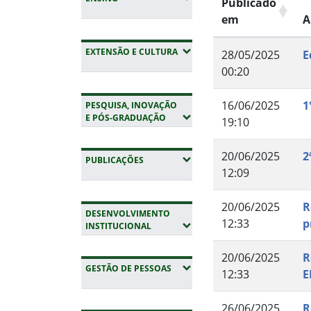
Publicado
em
A
(EXPANDIR SUBMENUS)
EXTENSÃO E CULTURA
28/05/2025
E
00:20
16/06/2025
1
PESQUISA, INOVAÇÃO
(EXPANDIR SUBMENUS)
E PÓS-GRADUAÇÃO
19:10
20/06/2025
2
(EXPANDIR SUBMENUS)
PUBLICAÇÕES
12:09
20/06/2025
R
DESENVOLVIMENTO
12:33
p
(EXPANDIR SUBMENUS)
INSTITUCIONAL
20/06/2025
R
(EXPANDIR SUBMENUS)
GESTÃO DE PESSOAS
12:33
E
26/06/2025
R