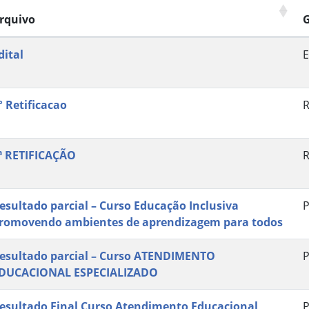
rquivo
dital
E
° Retificacao
R
ª RETIFICAÇÃO
R
esultado parcial – Curso Educação Inclusiva
P
romovendo ambientes de aprendizagem para todos
esultado parcial – Curso ATENDIMENTO
P
DUCACIONAL ESPECIALIZADO
esultado Final Curso Atendimento Educacional
P