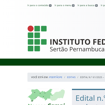
Pular para o conteúdo
Ir para o conteúdo
Ir para o menu
Ir para a busca
Ir 
1
2
3
IFSertãoPE
VOCÊ ESTÁ EM:
IFSERTÃOPE
EDITAIS
EDITAL N.º 61/2025
Início da navegação
Mapa Campi
Início do conteúdo
Edital n