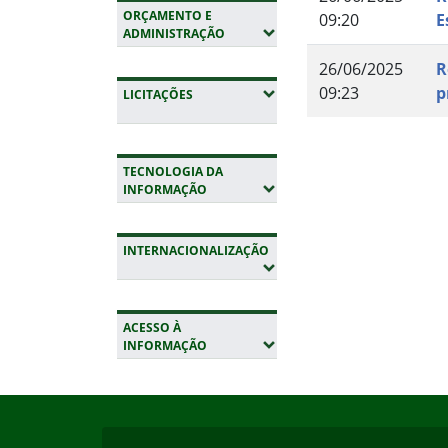
ORÇAMENTO E
09:20
E
(EXPANDIR SUBMENUS)
ADMINISTRAÇÃO
26/06/2025
R
09:23
p
(EXPANDIR SUBMENUS)
LICITAÇÕES
Fim do conteúdo
TECNOLOGIA DA
(EXPANDIR SUBMENUS)
INFORMAÇÃO
INTERNACIONALIZAÇÃO
(EXPANDIR SUBMENUS)
ACESSO À
(EXPANDIR SUBMENUS)
INFORMAÇÃO
Início do rodapé
Fim da navegação