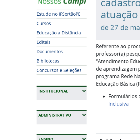
cadastro
atuação
Estude no IFSertãoPE
Cursos
de 27 de ma
Educação a Distância
Editais
Referente ao proce
Documentos
professor(a) pesqu
Bibliotecas
“Atendimento Educ
de aprendizagem p
Concursos e Seleções
programa Rede Nac
Educação Básica (R
(EXPANDIR SUBMENUS)
INSTITUCIONAL
Formulários 
Inclusiva
(EXPANDIR SUBMENUS)
ADMINISTRATIVO
(EXPANDIR SUBMENUS)
ENSINO