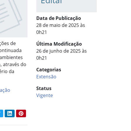
Edital
Data de Publicação
28 de maio de 2025 às
0h21
nções de
Última Modificação
continuada
26 de junho de 2025 às
 ambientes
0h21
, através do
Categorias
ério da
Extensão
Status
ação
Vigente
book
Twitter
LinkedIn
Pinterest
har conteúdo: