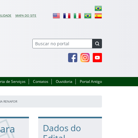
ILIDADE
MAPA DO SITE
Facebook
Instagram
Youtube
rta de Serviços
Contatos
Ouvidoria
Portal Antigo
AMA RENAFOR
para
Dados do