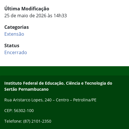
Última Modificação
25 de maio de 2026 às 14h33
Categorias
Extensão
Status
Encerrado
Início do rodapé
Fim do conteúdo
Endereço
Instituto Federal de Educação, Ciência e Tecnologia do
Sertão Pernambucano
Rua Aristarco Lopes, 240 – Centro – Petrolina/PE
CEP: 56302-100
Telefone: (87) 2101-2350