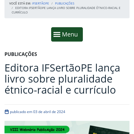
VOCÊ ESTÁ EM:
IFSERTÃOPE
PUBLICAÇÕES
EDITORA IFSERTÃOPE LANÇA LIVRO SOBRE PLURALIDADE ÉTNICO-RACIAL E
CURRÍCULO
Início da navegação
Mostrar
Menu
Fim da navegação
Início do conteúdo
PUBLICAÇÕES
Editora IFSertãoPE lança
livro sobre pluralidade
étnico-racial e currículo
publicado em 03 de abril de 2024