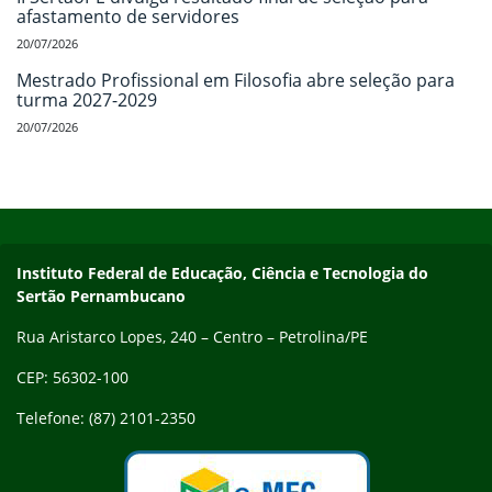
afastamento de servidores
20/07/2026
Mestrado Profissional em Filosofia abre seleção para
turma 2027-2029
20/07/2026
Início do rodapé
Fim do conteúdo
Endereço
Instituto Federal de Educação, Ciência e Tecnologia do
Sertão Pernambucano
Rua Aristarco Lopes, 240 – Centro – Petrolina/PE
CEP: 56302-100
Telefone: (87) 2101-2350