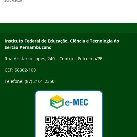
20/07/2026
Início do rodapé
Fim do conteúdo
Endereço
Instituto Federal de Educação, Ciência e Tecnologia do
Sertão Pernambucano
Rua Aristarco Lopes, 240 – Centro – Petrolina/PE
CEP: 56302-100
Telefone: (87) 2101-2350