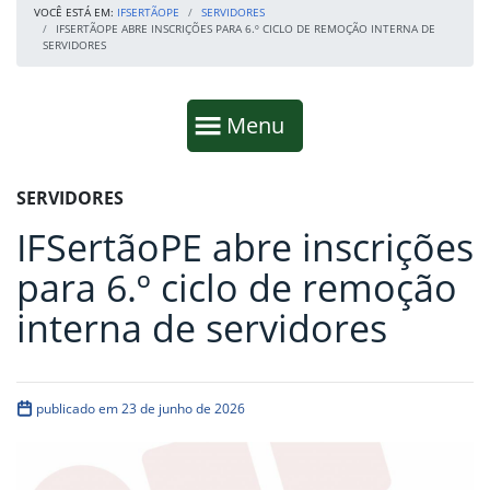
VOCÊ ESTÁ EM:
IFSERTÃOPE
SERVIDORES
IFSERTÃOPE ABRE INSCRIÇÕES PARA 6.º CICLO DE REMOÇÃO INTERNA DE
SERVIDORES
Início da navegação
Mostrar
Menu
Fim da navegação
Início do conteúdo
SERVIDORES
IFSertãoPE abre inscrições
para 6.º ciclo de remoção
interna de servidores
publicado em 23 de junho de 2026