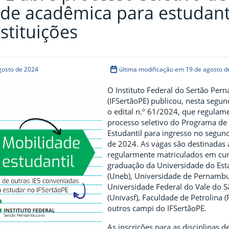
de acadêmica para estudan
stituições
gosto de 2024
última modificação em 19 de agosto d
O Instituto Federal do Sertão Pe
(IFSertãoPE) publicou, nesta segund
o edital n.º 61/2024, que regulam
processo seletivo do Programa de
Estudantil para ingresso no segun
de 2024. As vagas são destinadas 
regularmente matriculados em cu
graduação da Universidade do Est
(Uneb), Universidade de Pernambu
Universidade Federal do Vale do S
(Univasf), Faculdade de Petrolina (
outros campi do IFSertãoPE.
As inscrições para as disciplinas d