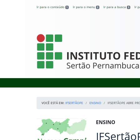
Pular para o conteúdo
Ir para o conteúdo
Ir para o menu
Ir para a busca
Ir 
1
2
3
IFSertãoPE
VOCÊ ESTÁ EM:
IFSERTÃOPE
ENSINO
IFSERTÃOPE ABRE PR
Início da navegação
Mapa Campi
Início do conteúdo
ENSINO
IFSertão