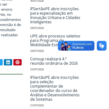
30/07/2026
o ser
IFSertãoPE abre inscrições
e ensino
para especialização em
nte, no
Inovação Urbana e Cidades
rocedimentos
Inteligentes
previsão é de
29/07/2026
 resultado
 realizadas
UPE abre processo seletivo
para Programa de
Mobilidade Estudantil
24/07/2026
Consup realizará 4.ª
book
Twitter
LinkedIn
Pinterest
reunião ordinária de 2026
ar conteúdo:
22/07/2026
IFSertãoPE abre inscrições
para seleção
complementar de
coordenador do curso de
Análise e Desenvolvimento
de Sistemas
21/07/2026