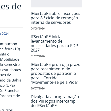
tes de
IFSertãoPE abre inscrições
para 8.º ciclo de remoção
interna de servidores
04/08/2026
e 2024
IFSertãoPE inicia
levantamento de
rnambucano
necessidades para o PDP
a-feira (19),
2027
enta o
31/07/2026
 Mobilidade
IFSertãoPE prorroga prazo
do semestre
para recebimento de
a estudantes
propostas de patrocínio
rsos de
para II Corrida
ado da Bahia
“Movimente-se pela Vida”
co (UPE),
30/07/2026
ão Francisco
Facape) e de
Divulgada a programação
dos VIII Jogos Intercampi
do IFSertãoPE
e cursos