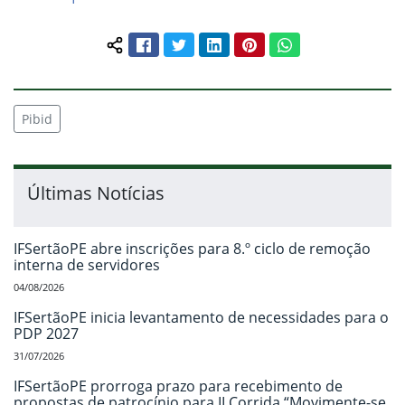
Facebook
Twitter
LinkedIn
Pinterest
WhatsApp
Compartilhar conteúdo:
Pibid
Últimas Notícias
IFSertãoPE abre inscrições para 8.º ciclo de remoção
interna de servidores
04/08/2026
IFSertãoPE inicia levantamento de necessidades para o
PDP 2027
31/07/2026
IFSertãoPE prorroga prazo para recebimento de
propostas de patrocínio para II Corrida “Movimente-se