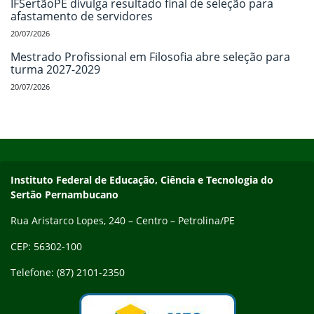
IFSertãoPE divulga resultado final de seleção para
afastamento de servidores
20/07/2026
Mestrado Profissional em Filosofia abre seleção para
turma 2027-2029
20/07/2026
Início do rodapé
Fim do conteúdo
Endereço
Instituto Federal de Educação, Ciência e Tecnologia do
Sertão Pernambucano
Rua Aristarco Lopes, 240 – Centro – Petrolina/PE
CEP: 56302-100
Telefone: (87) 2101-2350