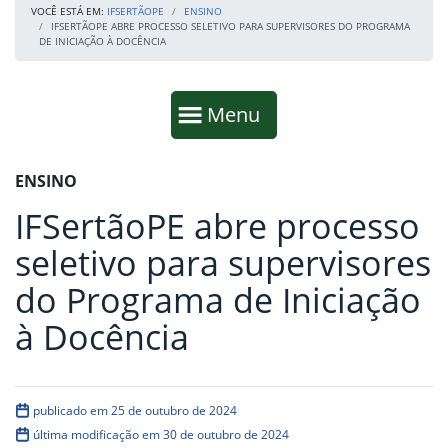
VOCÊ ESTÁ EM:
IFSERTÃOPE
ENSINO
IFSERTÃOPE ABRE PROCESSO SELETIVO PARA SUPERVISORES DO PROGRAMA
DE INICIAÇÃO À DOCÊNCIA
Início da navegação
Mostrar
Menu
Fim da navegação
Início do conteúdo
ENSINO
IFSertãoPE abre processo
seletivo para supervisores
do Programa de Iniciação
à Docência
publicado em 25 de outubro de 2024
última modificação em 30 de outubro de 2024