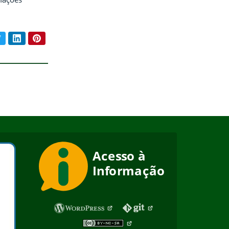
book
Twitter
LinkedIn
Pinterest
ar conteúdo: