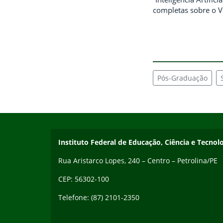
completas sobre o 
Pós-Graduação
Início do rodapé
Fim do conteúdo
Endereço
Instituto Federal de Educação, Ciência e Tecn
Rua Aristarco Lopes, 240 – Centro – Petrolina/PE
CEP: 56302-100
Telefone: (87) 2101-2350