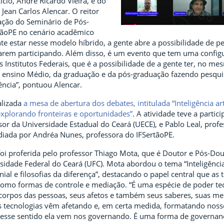
cio, André Ricardo Vieira, e do
 Jean Carlos Alencar. O reitor
ação do Seminário de Pós-
tãoPE no cenário acadêmico
ente estar nesse modelo híbrido, a gente abre a possibilidade de 
tarem participando. Além disso, é um evento que tem uma config
s Institutos Federais, que é a possibilidade de a gente ter, no m
 ensino Médio, da graduação e da pós-graduação fazendo pesqui
ência”, pontuou Alencar.
alizada
a mesa de abertura dos debates, intitulada “Inteligência arti
 explorando fronteiras e oportunidades”
. A atividade teve a partic
or da Universidade Estadual do Ceará (UECE), e Pablo Leal, profe
ediada por Andréa Nunes, professora do IFSertãoPE.
 foi proferida pelo professor Thiago Mota, que é Doutor e Pós-Do
rsidade Federal do Ceará (UFC). Mota abordou o tema “Inteligência a
ial e filosofias da diferença”, destacando o papel central que as 
como formas de controle e mediação. “É uma espécie de poder te
 corpos das pessoas, seus afetos e também seus saberes, suas me
s tecnologias vêm afetando e, em certa medida, formatando noss
esse sentido ela vem nos governando. É uma forma de governan