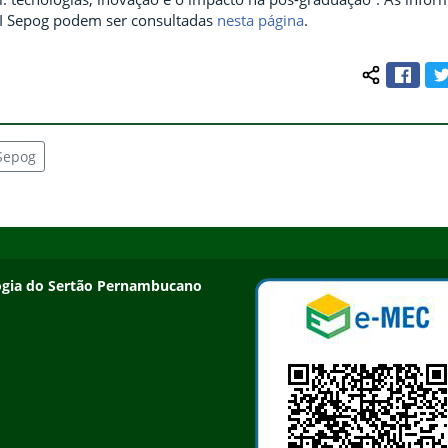
VI Sepog podem ser consultadas
nesta página
.
Face
Compartilh
Sepog
ologia do Sertão Pernambucano