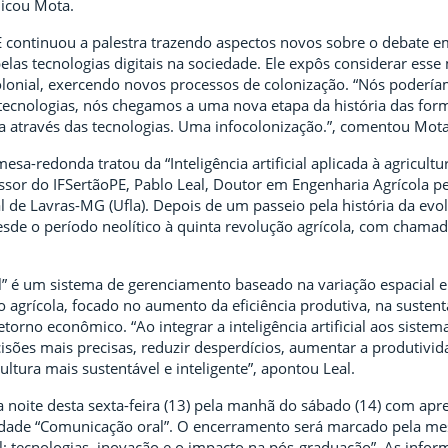
licou Mota.
 continuou a palestra trazendo aspectos novos sobre o debate e
las tecnologias digitais na sociedade. Ele expôs considerar ess
onial, exercendo novos processos de colonização. “Nós podería
 tecnologias, nós chegamos a uma nova etapa da história das for
da através das tecnologias. Uma infocolonização.”, comentou Mota
esa-redonda tratou da “Inteligência artificial aplicada à agricultur
ssor do IFSertãoPE, Pablo Leal, Doutor em Engenharia Agrícola pe
l de Lavras-MG (Ufla). Depois de um passeio pela história da evo
desde o período neolítico à quinta revolução agrícola, com chamad
al” é um sistema de gerenciamento baseado na variação espacial 
agrícola, focado no aumento da eficiência produtiva, na sustent
torno econômico. “Ao integrar a inteligência artificial aos sistem
isões mais precisas, reduzir desperdícios, aumentar a produtivid
tura mais sustentável e inteligente”, apontou Leal.
a noite desta sexta-feira (13) pela manhã do sábado (14) com apr
idade “Comunicação oral”. O encerramento será marcado pela me
cial: tecnologias, inovação e o impacto na pós-graduação”. As info