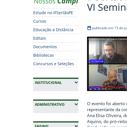
VI Semin
Estude no IFSertãoPE
Cursos
publicado em 13 de j
Educação a Distância
Editais
Documentos
Bibliotecas
Concursos e Seleções
(EXPANDIR SUBMENUS)
INSTITUCIONAL
O evento foi aberto 
(EXPANDIR SUBMENUS)
ADMINISTRATIVO
representante da co
Ana Elisa Oliveira, d
Aquino, do pró-reito
(EXPANDIR SUBMENUS)
ENSINO