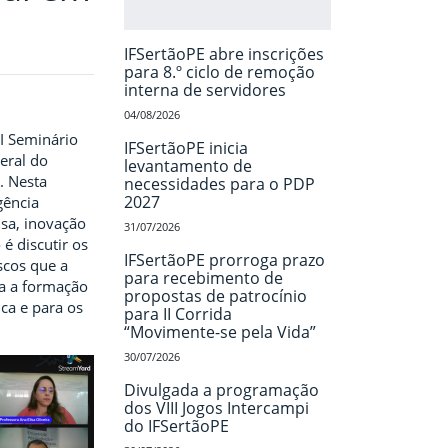
IFSertãoPE abre inscrições
para 8.º ciclo de remoção
interna de servidores
04/08/2026
VI Seminário
IFSertãoPE inicia
eral do
levantamento de
. Nesta
necessidades para o PDP
2027
gência
isa, inovação
31/07/2026
é discutir os
IFSertãoPE prorroga prazo
iscos que a
para recebimento de
ara a formação
propostas de patrocínio
ica e para os
para II Corrida
“Movimente-se pela Vida”
30/07/2026
Divulgada a programação
dos VIII Jogos Intercampi
do IFSertãoPE