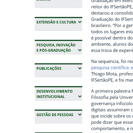
Graduação em exercí
reitor do IFSertãoPE,
destacou a consolid
Graduação do IFSer
(EXPANDIR SUBMENUS)
EXTENSÃO E CULTURA
brasileiro. “Por a g
todos os lugares es
é possível dentro do
ambiente, alunos do
PESQUISA, INOVAÇÃO
essa troca de experi
(EXPANDIR SUBMENUS)
E PÓS-GRADUAÇÃO
Na sequencia, foi re
pesquisa científica:
(EXPANDIR SUBMENUS)
PUBLICAÇÕES
Thiago Mota, profess
IFSertãoPE, e foi m
A primeira palestra
DESENVOLVIMENTO
(EXPANDIR SUBMENUS)
INSTITUCIONAL
Filosofia pela Unive
governança infocolon
digitais assumiram 
(EXPANDIR SUBMENUS)
GESTÃO DE PESSOAS
que incide sobre os
pode dizer que essa
comportamento, e n