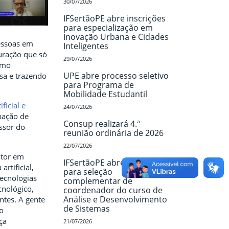
30/07/2026
IFSertãoPE abre inscrições
para especialização em
Inovação Urbana e Cidades
pessoas em
Inteligentes
uração que só
29/07/2026
esmo
UPE abre processo seletivo
sa e trazendo
para Programa de
Mobilidade Estudantil
ficial e
24/07/2026
ipação de
Consup realizará 4.ª
ssor do
reunião ordinária de 2026
22/07/2026
utor em
IFSertãoPE abre inscrições
rtificial,
para seleção
tecnologias
complementar de
cnológico,
coordenador do curso de
Análise e Desenvolvimento
ntes. A gente
de Sistemas
o
ça
21/07/2026