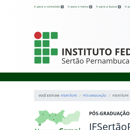
Pular para o conteúdo
Ir para o conteúdo
Ir para o menu
Ir para a busca
Ir 
1
2
3
IFSertãoPE
VOCÊ ESTÁ EM:
IFSERTÃOPE
PÓS-GRADUAÇÃO
IFSERTÃOPE 
Início da navegação
Mapa Campi
Início do conteúdo
PÓS-GRADUAÇÃO
IFSertãoP