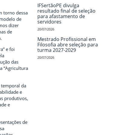
IFSertãoPE divulga
resultado final de seleção
m torno dessa
para afastamento de
e modelo de
servidores
mos dizer
20/07/2026
mas de
.
Mestrado Profissional em
Filosofia abre seleção para
a” e foi
turma 2027-2029
la
20/07/2026
lução das
a “Agricultura
e temporal da
abilidade e
as produtivos,
ade e
esentações de
sa
rmações