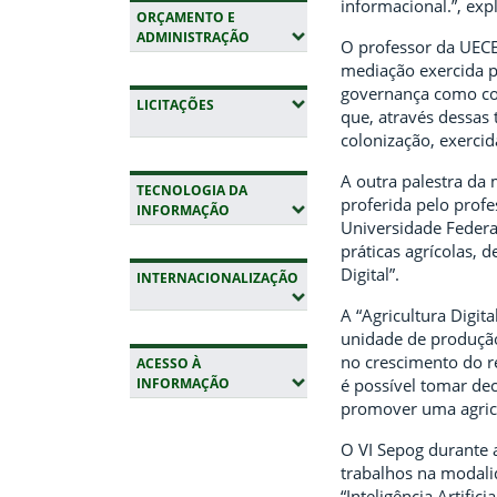
informacional.”, exp
ORÇAMENTO E
(EXPANDIR SUBMENUS)
ADMINISTRAÇÃO
O professor da UECE
mediação exercida pe
governança como col
(EXPANDIR SUBMENUS)
LICITAÇÕES
que, através dessas
colonização, exerci
A outra palestra da m
TECNOLOGIA DA
proferida pelo profe
(EXPANDIR SUBMENUS)
INFORMAÇÃO
Universidade Federa
práticas agrícolas, 
Digital”.
INTERNACIONALIZAÇÃO
(EXPANDIR SUBMENUS)
A “Agricultura Digit
unidade de produção 
no crescimento do re
ACESSO À
(EXPANDIR SUBMENUS)
INFORMAÇÃO
é possível tomar dec
promover uma agricul
Fim da navegação
O VI Sepog durante 
trabalhos na modal
“Inteligência Artifi