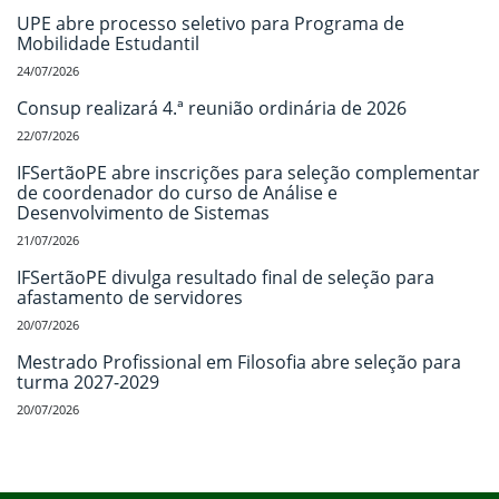
UPE abre processo seletivo para Programa de
Mobilidade Estudantil
24/07/2026
Consup realizará 4.ª reunião ordinária de 2026
22/07/2026
IFSertãoPE abre inscrições para seleção complementar
de coordenador do curso de Análise e
Desenvolvimento de Sistemas
21/07/2026
IFSertãoPE divulga resultado final de seleção para
afastamento de servidores
20/07/2026
Mestrado Profissional em Filosofia abre seleção para
turma 2027-2029
20/07/2026
Início do rodapé
Fim do conteúdo