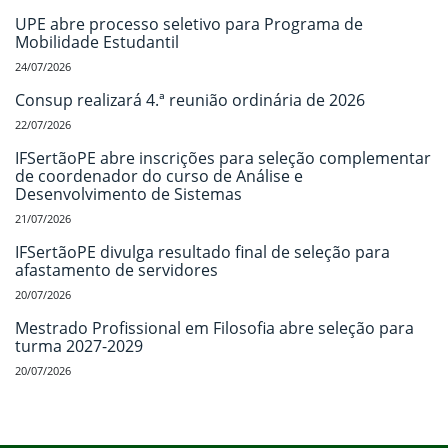
UPE abre processo seletivo para Programa de
Mobilidade Estudantil
24/07/2026
Consup realizará 4.ª reunião ordinária de 2026
22/07/2026
IFSertãoPE abre inscrições para seleção complementar
de coordenador do curso de Análise e
Desenvolvimento de Sistemas
21/07/2026
IFSertãoPE divulga resultado final de seleção para
afastamento de servidores
20/07/2026
Mestrado Profissional em Filosofia abre seleção para
turma 2027-2029
20/07/2026
Início do rodapé
Fim do conteúdo