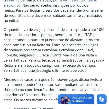
do dia 13 de março de 2026,
por meio deste formulário
eletrônico
. Não serão aceitas inscrições por outros
meios. Para participar, o servidor deve atender a uma série
de requisitos, que devem ser cuidadosamente consultados
no edital.
O quantitativo de vagas por unidade corresponde a até 10%
do total de servidores por segmento (docentes e TAEs),
considerando o número já existente de afastamentos em
cada campus ou na Reitoria. Entre os docentes, há vagas
disponíveis nos campi Petrolina, Petrolina Zona Rural,
Floresta, Salgueiro, Ouricuri, Santa Maria da Boa Vista e
Serra Talhada. Para os técnicos administrativos, há vagas na
Reitoria e em todos os campi, com exceção do Campus
Serra Talhada, que já atingiu o limite estabelecido.
Mesmo nos casos em que não houver vagas disponíveis, o
afastamento poderá ser autorizado mediante ateste formal
da chefia ou coordenação, declarando que as atividades do
servidor serão assumidas pela equipe, sem prejuízo ao
setor. Os prazos máximos de afastamento são:
Mestrado: até 24 meses;