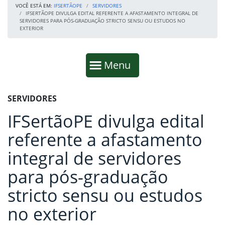
VOCÊ ESTÁ EM:
IFSERTÃOPE
SERVIDORES
IFSERTÃOPE DIVULGA EDITAL REFERENTE A AFASTAMENTO INTEGRAL DE
SERVIDORES PARA PÓS-GRADUAÇÃO STRICTO SENSU OU ESTUDOS NO
EXTERIOR
Início da navegação
Mostrar
Menu
Fim da navegação
Início do conteúdo
SERVIDORES
IFSertãoPE divulga edital
referente a afastamento
integral de servidores
para pós-graduação
stricto sensu ou estudos
no exterior