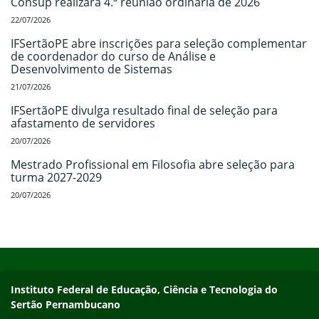
Consup realizará 4.ª reunião ordinária de 2026
22/07/2026
IFSertãoPE abre inscrições para seleção complementar
de coordenador do curso de Análise e
Desenvolvimento de Sistemas
21/07/2026
IFSertãoPE divulga resultado final de seleção para
afastamento de servidores
20/07/2026
Mestrado Profissional em Filosofia abre seleção para
turma 2027-2029
20/07/2026
Início do rodapé
Fim do conteúdo
Endereço
Instituto Federal de Educação, Ciência e Tecnologia do
Sertão Pernambucano