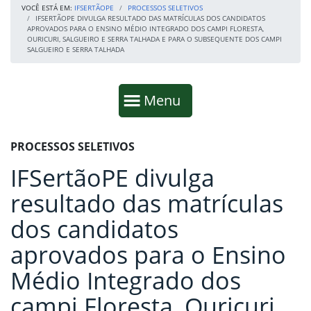
VOCÊ ESTÁ EM:
IFSERTÃOPE
PROCESSOS SELETIVOS
IFSERTÃOPE DIVULGA RESULTADO DAS MATRÍCULAS DOS CANDIDATOS
APROVADOS PARA O ENSINO MÉDIO INTEGRADO DOS CAMPI FLORESTA,
OURICURI, SALGUEIRO E SERRA TALHADA E PARA O SUBSEQUENTE DOS CAMPI
SALGUEIRO E SERRA TALHADA
Início da navegação
Mostrar
Menu
Fim da navegação
Início do conteúdo
PROCESSOS SELETIVOS
IFSertãoPE divulga
resultado das matrículas
dos candidatos
aprovados para o Ensino
Médio Integrado dos
campi Floresta, Ouricuri,