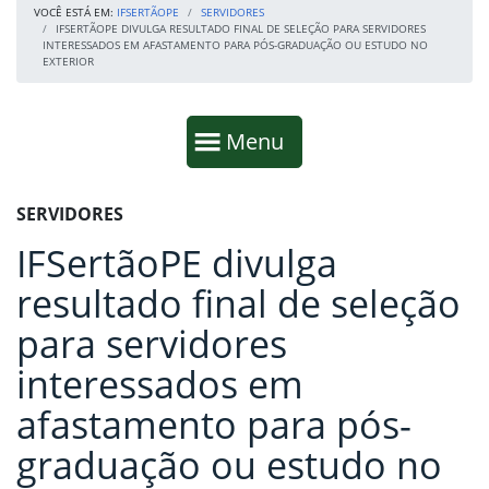
VOCÊ ESTÁ EM:
IFSERTÃOPE
SERVIDORES
IFSERTÃOPE DIVULGA RESULTADO FINAL DE SELEÇÃO PARA SERVIDORES
INTERESSADOS EM AFASTAMENTO PARA PÓS-GRADUAÇÃO OU ESTUDO NO
EXTERIOR
Início da navegação
Mostrar
Menu
Fim da navegação
Início do conteúdo
SERVIDORES
IFSertãoPE divulga
resultado final de seleção
para servidores
interessados em
afastamento para pós-
graduação ou estudo no