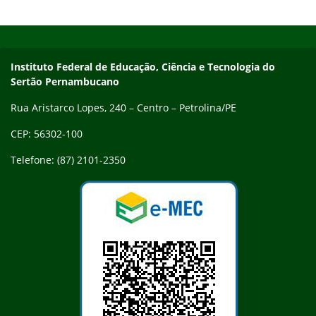
Início do rodapé
Fim do conteúdo
Endereço
Instituto Federal de Educação, Ciência e Tecnologia do
Sertão Pernambucano
Rua Aristarco Lopes, 240 – Centro – Petrolina/PE
CEP: 56302-100
Telefone: (87) 2101-2350