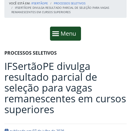
VOCÊ ESTÁ EM:
IFSERTÃOPE
PROCESSOS SELETIVOS
IFSERTÃOPE DIVULGA RESULTADO PARCIAL DE SELEÇÃO PARA VAGAS
REMANESCENTES EM CURSOS SUPERIORES
Início da navegação
Mostrar
Menu
Fim da navegação
Início do conteúdo
PROCESSOS SELETIVOS
IFSertãoPE divulga
resultado parcial de
seleção para vagas
remanescentes em cursos
superiores
publicado em 07 de julho de 2026