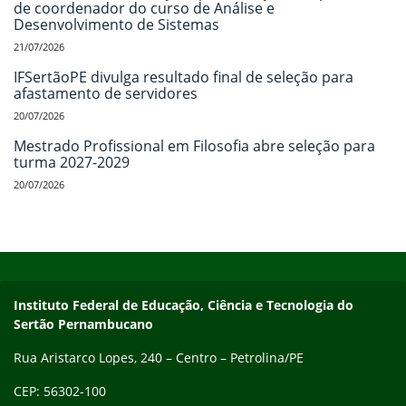
de coordenador do curso de Análise e
Desenvolvimento de Sistemas
21/07/2026
IFSertãoPE divulga resultado final de seleção para
afastamento de servidores
20/07/2026
Mestrado Profissional em Filosofia abre seleção para
turma 2027-2029
20/07/2026
Início do rodapé
Fim do conteúdo
Endereço
Instituto Federal de Educação, Ciência e Tecnologia do
Sertão Pernambucano
Rua Aristarco Lopes, 240 – Centro – Petrolina/PE
CEP: 56302-100