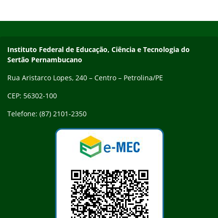
Início do rodapé
Fim do conteúdo
Endereço
Instituto Federal de Educação, Ciência e Tecnologia do
Sertão Pernambucano
Rua Aristarco Lopes, 240 – Centro – Petrolina/PE
CEP: 56302-100
Telefone: (87) 2101-2350