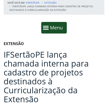
VOCÊ ESTÁ EM:
IFSERTÃOPE
EXTENSÃO
IFSERTÃOPE LANÇA CHAMADA INTERNA PARA CADASTRO DE PROJETOS
DESTINADOS À CURRICULARIZAÇÃO DA EXTENSÃO
Início da navegação
Mostrar
Menu
Fim da navegação
Início do conteúdo
EXTENSÃO
IFSertãoPE lança
chamada interna para
cadastro de projetos
destinados à
Curricularização da
Extensão