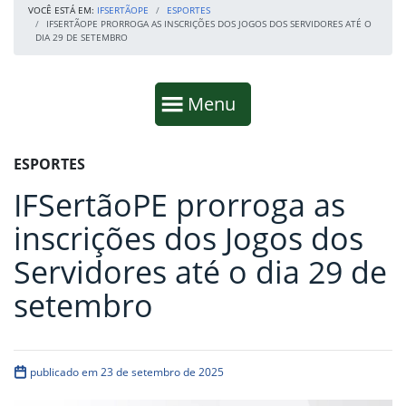
VOCÊ ESTÁ EM:
IFSERTÃOPE
ESPORTES
IFSERTÃOPE PRORROGA AS INSCRIÇÕES DOS JOGOS DOS SERVIDORES ATÉ O
DIA 29 DE SETEMBRO
Início da navegação
Mostrar
Menu
Fim da navegação
Início do conteúdo
ESPORTES
IFSertãoPE prorroga as
inscrições dos Jogos dos
Servidores até o dia 29 de
setembro
publicado em 23 de setembro de 2025