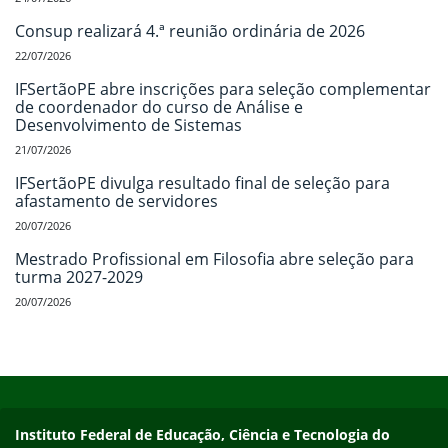
Consup realizará 4.ª reunião ordinária de 2026
22/07/2026
IFSertãoPE abre inscrições para seleção complementar
de coordenador do curso de Análise e
Desenvolvimento de Sistemas
21/07/2026
IFSertãoPE divulga resultado final de seleção para
afastamento de servidores
20/07/2026
Mestrado Profissional em Filosofia abre seleção para
turma 2027-2029
20/07/2026
Início do rodapé
Fim do conteúdo
Endereço
Instituto Federal de Educação, Ciência e Tecnologia do