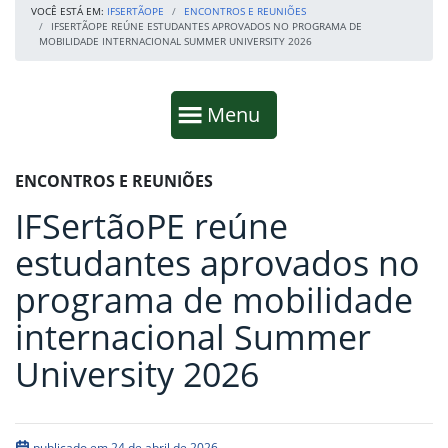
VOCÊ ESTÁ EM:
IFSERTÃOPE
ENCONTROS E REUNIÕES
IFSERTÃOPE REÚNE ESTUDANTES APROVADOS NO PROGRAMA DE
MOBILIDADE INTERNACIONAL SUMMER UNIVERSITY 2026
Início da navegação
Mostrar
Menu
Fim da navegação
Início do conteúdo
ENCONTROS E REUNIÕES
IFSertãoPE reúne
estudantes aprovados no
programa de mobilidade
internacional Summer
University 2026
publicado em 24 de abril de 2026