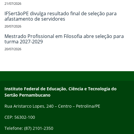
21/07/2026
IFSertãoPE divulga resultado final de seleção para
afastamento de servidores
20/07/2026
Mestrado Profissional em Filosofia abre seleção para
turma 2027-2029
20/07/2026
Início do rodapé
Fim do conteúdo
Endereço
Instituto Federal de Educação, Ciência e Tecnologia do
Sertão Pernambucano
Rua Aristarco Lopes, 240 – Centro – Petrolina/PE
CEP: 56302-100
Telefone: (87) 2101-2350