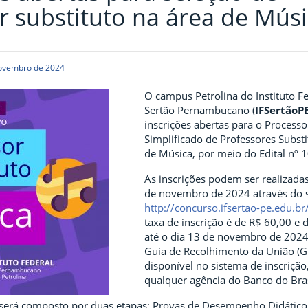
r substituto na área de Mús
novembro de 2024
O campus Petrolina do Instituto F
Sertão Pernambucano (
IFSertãoP
inscrições abertas para o Processo
Simplificado de Professores Substi
de Música, por meio do Edital nº 
As inscrições podem ser realizada
de novembro de 2024 através do s
http://concurso.ifsertao-pe.edu.b
taxa de inscrição é de R$ 60,00 e 
até o dia 13 de novembro de 2024
Guia de Recolhimento da União (G
disponível no sistema de inscriçã
qualquer agência do Banco do Bras
 será composto por duas etapas: Provas de Desempenho Didático 