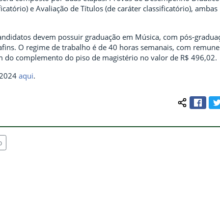
ficatório) e Avaliação de Títulos (de caráter classificatório), ambas
 candidatos devem possuir graduação em Música, com pós-gradua
afins. O regime de trabalho é de 40 horas semanais, com remuner
m do complemento do piso de magistério no valor de R$ 496,02.
8/2024
aqui
.
Face
Compartilh
o