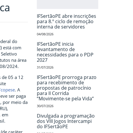
ica
IFSertãoPE abre inscrições
para 8.º ciclo de remoção
interna de servidores
04/08/2026
ederal do
IFSertãoPE inicia
E
) está com
levantamento de
 Seletivo
necessidades para o PDP
2027
tutos na área
108/2024.
31/07/2026
IFSertãoPE prorroga prazo
s de 05 a 12
para recebimento de
ite
propostas de patrocínio
r/copese
. A
para II Corrida
deve ser paga
“Movimente-se pela Vida”
, por meio da
30/07/2026
RU),
o, em
Divulgada a programação
il.
dos VIII Jogos Intercampi
do IFSertãoPE
(de caráter