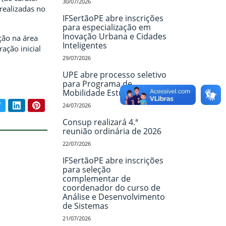
30/07/2026
 realizadas no
IFSertãoPE abre inscrições
para especialização em
Inovação Urbana e Cidades
ção na área
Inteligentes
ação inicial
29/07/2026
UPE abre processo seletivo
para Programa de
Mobilidade Estudantil
book
Twitter
LinkedIn
Pinterest
24/07/2026
ar conteúdo:
Consup realizará 4.ª
reunião ordinária de 2026
22/07/2026
IFSertãoPE abre inscrições
para seleção
complementar de
coordenador do curso de
Análise e Desenvolvimento
de Sistemas
21/07/2026