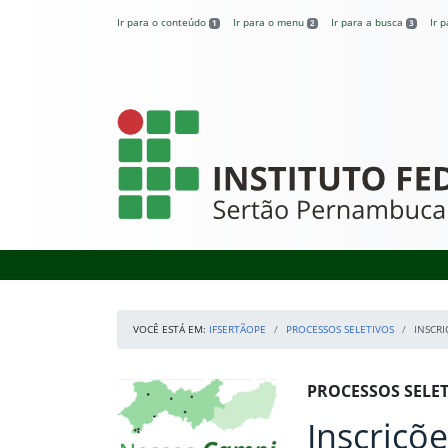
Pular para o conteúdo
Ir para o conteúdo
Ir para o menu
Ir para a busca
Ir 
1
2
3
IFSertãoPE
VOCÊ ESTÁ EM:
IFSERTÃOPE
PROCESSOS SELETIVOS
INSCRI
Início da navegação
Mapa Campi
Início do conteúdo
PROCESSOS SELE
Inscriçõ