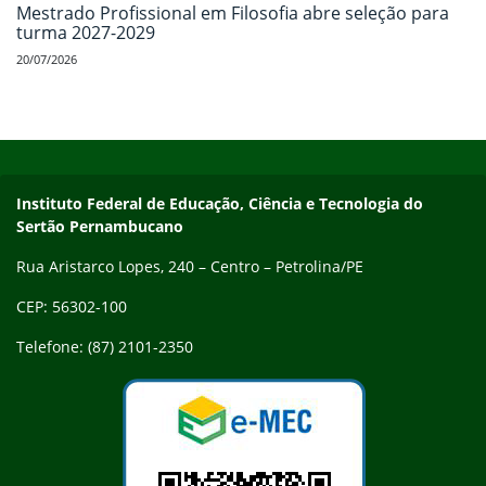
Mestrado Profissional em Filosofia abre seleção para
turma 2027-2029
20/07/2026
Início do rodapé
Fim do conteúdo
Endereço
Instituto Federal de Educação, Ciência e Tecnologia do
Sertão Pernambucano
Rua Aristarco Lopes, 240 – Centro – Petrolina/PE
CEP: 56302-100
Telefone: (87) 2101-2350