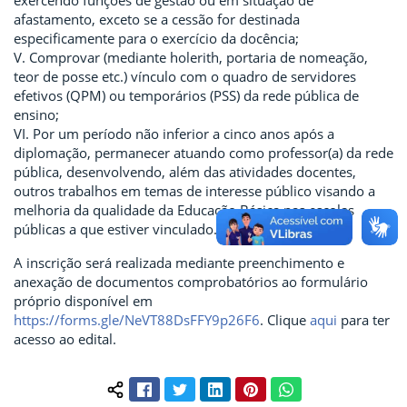
exercendo funções de gestão ou em situação de
afastamento, exceto se a cessão for destinada
especificamente para o exercício da docência;
V. Comprovar (mediante holerith, portaria de nomeação,
teor de posse etc.) vínculo com o quadro de servidores
efetivos (QPM) ou temporários (PSS) da rede pública de
ensino;
VI. Por um período não inferior a cinco anos após a
diplomação, permanecer atuando como professor(a) da rede
pública, desenvolvendo, além das atividades docentes,
outros trabalhos em temas de interesse público visando a
melhoria da qualidade da Educação Básica nas escolas
públicas a que estiver vinculado.
A inscrição será realizada mediante preenchimento e
anexação de documentos comprobatórios ao formulário
próprio disponível em
https://forms.gle/NeVT88DsFFY9p26F6
. Clique
aqui
para ter
acesso ao edital.
Facebook
Twitter
LinkedIn
Pinterest
WhatsApp
Compartilhar conteúdo: