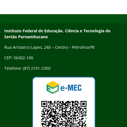
Início do rodapé
Fim do conteúdo
Endereço
Instituto Federal de Educação, Ciência e Tecnologia do
Sertão Pernambucano
Rua Aristarco Lopes, 240 – Centro – Petrolina/PE
CEP: 56302-100
Telefone: (87) 2101-2350